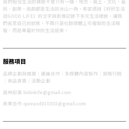
我們相信生活的樣貌不會只有一種，
地方、風土、文化、藝
術、創業、追劇都是生活的冰山一角，希望透過
《好好生活
誌GOOD LIFE》的文字與影像記錄下多元生活樣貌，讓我
們省思自己的狀態，不再只是社群媒體上可複製的生活模
板，而是專屬於你的生活提案。
服務項目
品牌企劃與推廣｜廣編合作｜多媒體內容製作｜策略行銷
｜商品寄賣｜活動企劃
員林紀事 linlinkife@gmail.com
商業合作 qweasd010301@gmail.com