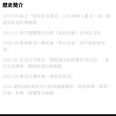
歷史簡介
2019
09 創立『好好生活書店』24小時無人書店，並一邊
提供影音紀錄服務
2019 12 發行實體獨立刊物《員林紀事》在地生活誌
2020 09 舉辦書店一週年展『用心流浪：你不真的想流
浪』
2021 02 正式公司登記『慢靈魂文創媒體有限公司』，
執
行公共標案，開始新增行銷服務
2022 09 書店三週年展『練習告別式』
2023 期望成為提供文化創意服務團隊，提供策略、創意、
行銷、影像、媒體整合服務