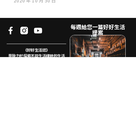
2020 年 10 月 30 日
每週給您一篇好好生活
提案
《好好生活誌》
是致力於探索不同生活樣貌的生活
風格媒體。
我們相信生活的樣貌不會只有一
種，地方、風土、
文化、藝術、創
業、追劇都是生活的冰山一角
電子郵件
希望透過《好好生活誌GOOD
訂
LIFE》的文字與影像記錄下多元生
閱
活樣貌，讓我們省思自己的狀態不
再只是社群媒體上可複製的生活模
板，而是專屬於你的生活提案。
© 2026好好生活書店 All Rights Reserved.