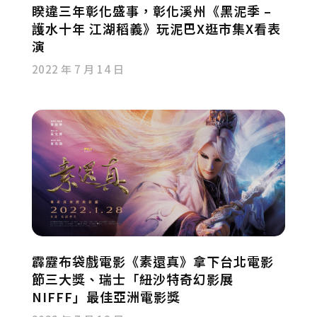
睽違三年彰化盛事，彰化溪州《黑泥季 –
護水十年 江湖稻義》玩泥巴X逛市集X看表
演
2022 年 7 月 14 日
霹靂布袋戲電影《素還真》拿下台北電影
節三大獎、瑞士「紐沙特奇幻影展
NIFFF」最佳亞洲電影獎