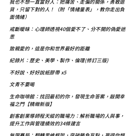
我也不想一直當好人：把痛苦、走偏的關係，勇敢退
貨，只留下對的人！（附「情緒量表」，教你走出負
面情緒）
戒斷曖昧：心理師透視40個愛不了、分不開的偽愛迷
思
致親愛的，這是你和世界最好的距離
紀錄片：歷史、美學、製作、倫理(修訂三版)
不好說、好好說紙膠帶 x5
文青不要喝
生命咖啡館：找回最初的你，發現生命答案，敲開幸
福之門【精緻新版】
創客創業導師程天縱的職場力：解析職場的人與事，
提升工作與管理績效的34條建言
無限賽局：翻轉思維框架，突破勝負盲點，贏得你想