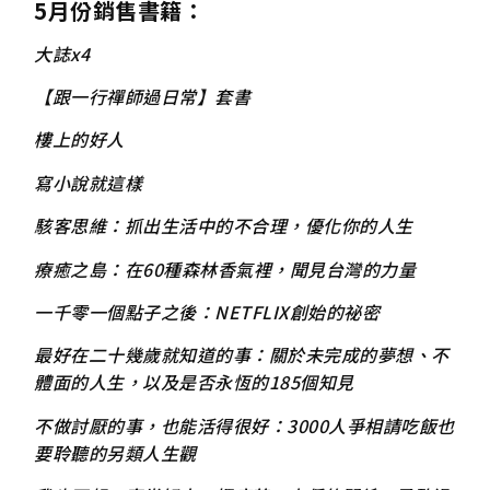
5月份銷售書籍：
大誌x4
【跟一行禪師過日常】套書
樓上的好人
寫小說就這樣
駭客思維：抓出生活中的不合理，優化你的人生
療癒之島：在60種森林香氣裡，聞見台灣的力量
一千零一個點子之後：NETFLIX創始的祕密
最好在二十幾歲就知道的事：關於未完成的夢想、不
體面的人生，以及是否永恆的185個知見
不做討厭的事，也能活得很好：3000人爭相請吃飯也
要聆聽的另類人生觀