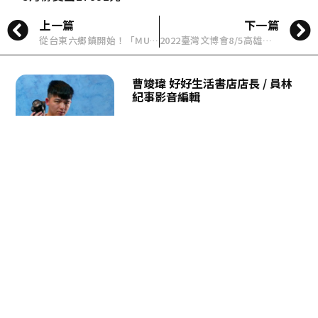
上一篇
下一篇
從台東六鄉鎮開始！「MUJI 無印良品移動服務車」開跑
2022臺灣文博會8/5高雄開展！群島共振，體驗至上，我們都是這座島的形狀
曹竣瑋 好好生活書店店長 / 員林
紀事影音編輯
彰化員林人，靠著多媒體接案維生，大
學畢業後在家鄉開一間「好好生活書
店」，並與在地夥伴一起製作「員林紀
事」在地生活誌，期許自己可以成為一
個自由並好好生活的人。
每週給您一篇好好生活
提案
《好好生活誌》
是致力於探索不同生活樣貌的生活
風格媒體。